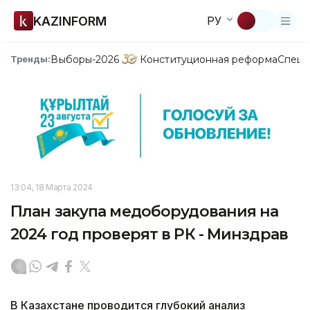
KAZINFORM
РУ
Выборы-2026
Конституционная реформа
Спецп
Тренды:
13:04, 18 Марта 2024
План закупа медоборудования на
2024 год проверят в РК - Минздрав
В Казахстане проводится глубокий анализ