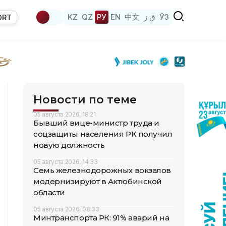
KZ
QZ
РУ
EN
中文
ق ز
ЎЗ
ORT
Новости по теме
05 августа 2026, 18:21
Бывший вице-министр труда и
соцзащиты населения РК получил
новую должность
05 августа 2026, 14:33
Семь железнодорожных вокзалов
модернизируют в Актюбинской
области
05 августа 2026, 08:33
Минтранспорта РК: 91% аварий на