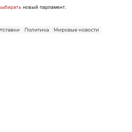
выбирать
новый парламент.
тставки
Политика
Мировые новости
вает меры по стабилизации
мые продукты