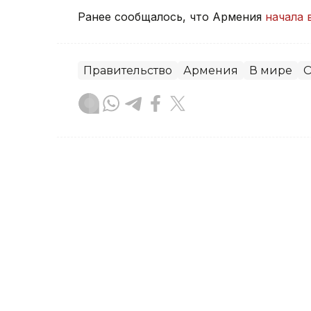
Ранее сообщалось, что Армения
начала 
Правительство
Армения
В мире
О
Зарина Жакупова
Автор
21:31, 23 Июля 2026
Правительство РК усили
цен на социально значи