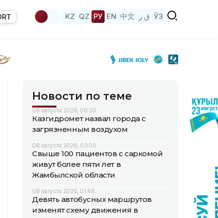
KZ
QZ
РУ
EN
中文
ق ز
ЎЗ
ORT
Новости по теме
08 августа 2026, 06:30
Казгидромет назвал города с
загрязненным воздухом
08 августа 2026, 03:00
Свыше 100 пациентов с саркомой
живут более пяти лет в
Жамбылской области
08 августа 2026, 01:48
Девять автобусных маршрутов
изменят схему движения в