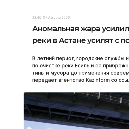
22:46, 07 Августа 2026
Аномальная жара усилила
реки в Астане усилят с
В летний период городские службы и
по очистке реки Есиль и ее прибреж
тины и мусора до применения совре
передает агентство Kazinform со ссы