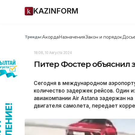
KAZINFORM
Акорда
Назначения
Закон и порядок
Дось
Тренды:
18:08, 10 Августа 2024
Питер Фостер объяснил з
Сегодня в международном аэропорт
количество задержек рейсов. Один 
авиакомпании Air Astana задержан на
двигателя самолета, передает корре