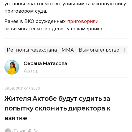
установлена только вступившим в законную силу
приговором суда.
Ранее в ВКО осужденных
приговорили
за вымогательство денег у сокамерника.
Регионы Казахстана
ММА
Вымогательство
Пр
Оксана Матасова
Автор
09:58, 30 Июля 2026
Жителя Актобе будут судить за
попытку склонить директора к
взятке