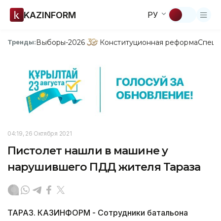
KAZINFORM
РУ
Выборы-2026
Конституционная реформа
Спецп
Тренды:
04:19, 26 Октября 2021
Пистолет нашли в машине у
нарушившего ПДД жителя Тараза
ТАРАЗ. КАЗИНФОРМ - Сотрудники батальона