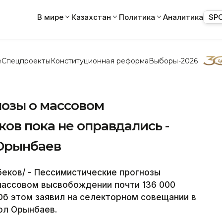
В мире
Казахстан
Политика
Аналитика
SP
е
Спецпроекты
Конституционная реформа
Выборы-2026
озы о массовом
ов пока не оправдались -
 Орынбаев
еков/ - Пессимистические прогнозы
массовом высвобождении почти 136 000
Об этом заявил на селекторном совещании в
ол Орынбаев.