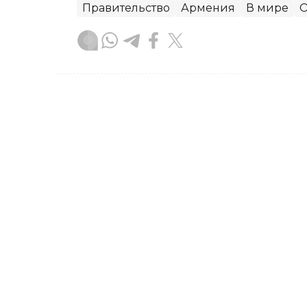
Правительство
Армения
В мире
О
Зарина Жакупова
Автор
21:31, 23 Июля 2026
Правительство РК усили
цен на социально значи
По итогам трех недель июля средний
продовольственные товары (СЗПТ) в 
агентство Kazinform со ссылкой на П