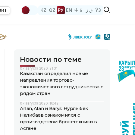
KZ
QZ
РУ
EN
中文
ق ز
ЎЗ
ORT
Новости по теме
07 августа 2026, 21:31
Казахстан определил новые
направления торгово-
экономического сотрудничества с
рядом стран
07 августа 2026, 16:42
Arlan, Alan и Barys: Нурлыбек
Налибаев ознакомился с
производством бронетехники в
Астане