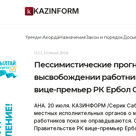
KAZINFORM
Акорда
Назначения
Закон и порядок
Дось
Тренды:
11:27, 20 Июля 2009
Пессимистические прогн
высвобождении работник
вице-премьер РК Ербол
АНА. 20 июля. КАЗИНФОРМ /Серик Саб
местных исполнительных органов о 
работников пока не оправдываются. 
Правительстве РК вице-премьер Ерб