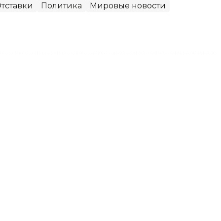
тставки
Политика
Мировые новости
вает меры по стабилизации
мые продукты
 индекс цен на социально значимые
Казахстане снизился на 0,1%, передает
равительство РК.