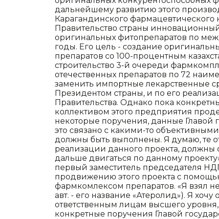
оригинальных конкурентоспособных ф
дальнейшему развитию этого произво
Карагандинского фармацевтического к
Правительство страны инновационный
оригинальных фитопрепаратов по меж
годы. Его цель - создание оригинальн
препаратов со 100-процентным казах
строительство 3-й очереди фармкомпле
отечественных препаратов по 72 наим
заменить импортные лекарственные с
Президентом страны, и по его реализ
Правительства. Однако пока конкретны
коллективом этого предприятия проде
некоторые поручения, данные Главой г
это связано с какими-то объективными
должны быть выполнены. Я думаю, те о
реализации данного проекта, должны с
дальше двигаться по данному проекту», 
первый заместитель председателя НДП
продвижению этого проекта с помощь
фармкомлексом препаратов. «Я взял нес
авт. - его название «Атеролид»). Я хоч
ответственным лицам высшего уровня, 
конкретные поручения Главой государст