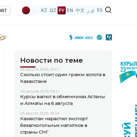
KZ
QZ
РУ
EN
中文
ق ز
ЎЗ
ORT
Новости по теме
06 августа 2026, 10:07
Сколько стоит один грамм золота в
Казахстане
06 августа 2026, 08:21
Курсы валют в обменниках Астаны
и Алматы на 6 августа
05 августа 2026, 18:34
Казахстан нарастил экспорт
безалкогольных напитков в
страны СНГ