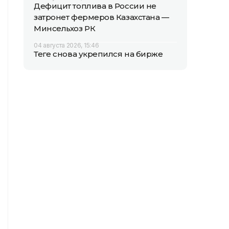
Дефицит топлива в России не
затронет фермеров Казахстана —
Минсельхоз РК
04 августа 2026, 15:46
Теңге снова укрепился на бирже