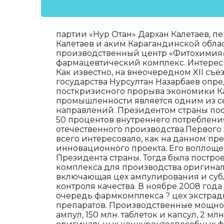
партии «Нур Отан» Дархан Калетаев, п
Калетаев и аким Карагандинской обла
производственный центр «Фитохимия»,
фармацевтический комплекс. Интерес 
Как известно, на внеочередном XII съе
государства Нурсултан Назарбаев оп
посткризисного прорыва экономики Ка
промышленности является одним из с
направлений. Президентом страны пост
50 процентов внутреннего потребления
отечественного производства.Первого
всего интересовало, как на данном п
инновационного проекта. Его воплоще
Президента страны. Тогда была постро
комплекса для производства оригина
включающая цех ампулирования и суб
контроля качества. В ноябре 2008 года
очередь фармкомплекса ? цех экстрад
препаратов. Производственные мощност
ампул, 150 млн. таблеток и капсул, 2 м