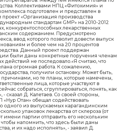
итопрепаратов. Между тем имеются планы по
дства. Коллективами НПЦ «Фитохимия» и
омплекса подготовлен и представлен в
 проект «Организация производства
дународным стандартам GMP» на 2010-2012
ых, конкурентоспособных лекарственных
станским содержанием. Предусмотрено
кса, ввод которого позволит довести выпуск
енованиям и более чем на 20 процентов
редства. Данный проект поддержан
ации были даны конкретные поручения членам
х действий не последовало.«Я считаю, что
лана огромная работа. К сожалению,
осударства, получили остановку. Может быть,
 причинами, но те планы, которые намечены,
тветственные лица, которые участвуют в
ейчас собраться, сгруппироваться, понять, как
- сказал Д. Калетаев. Со своей стороны,
 «Нур Отан» обещал содействовать
ю одного из выпускаемых карагандинским
колько упаковок лекарства от склероза (от
у от имени партии отправить его нескольким
чтобы напомнить, что здесь были даны
ва, и их надо исполнять», - заявил Д.