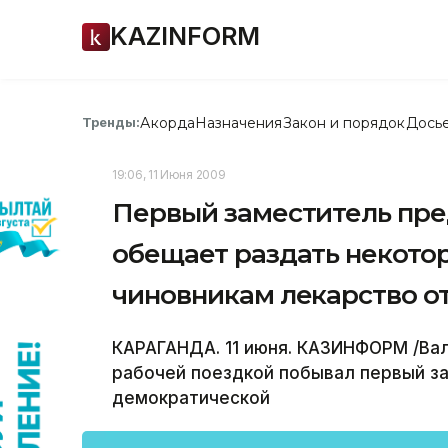
KAZINFORM
Акорда
Назначения
Закон и порядок
Дось
Тренды:
19:06, 11 Июня 2009
Первый заместитель пре
обещает раздать некот
чиновникам лекарство о
КАРАГАНДА. 11 июня. КАЗИНФОРМ /Вал
рабочей поездкой побывал первый з
демократической