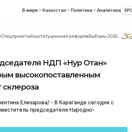
В мире
Казахстан
Политика
Аналитика
SP
е
Спецпроекты
Конституционная реформа
Выборы-2026
дседателя НДП «Нур Отан»
орым высокопоставленным
т склероза
ентина Елизарова/ - В Караганде сегодня с
аместитель председателя Народно-