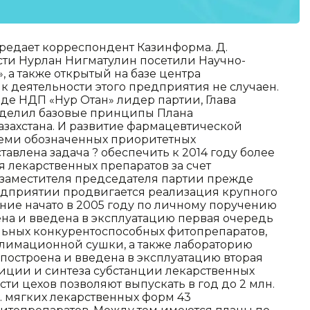
ередает корреспондент Казинформа. Д.
сти Нурлан Нигматулин посетили Научно-
 а также открытый на базе центра
к деятельности этого предприятия не случаен.
зде НДП «Нур Отан» лидер партии, Глава
ределил базовые принципы Плана
захстана. И развитие фармацевтической
еми обозначенных приоритетных
авлена задача ? обеспечить к 2014 году более
 лекарственных препаратов за счет
 заместителя председателя партии прежде
редприятии продвигается реализация крупного
ние начато в 2005 году по личному поручению
ена и введена в эксплуатацию первая очередь
льных конкурентоспособных фитопрепаратов,
лимационной сушки, а также лабораторию
 построена и введена в эксплуатацию вторая
иции и синтеза субстанции лекарственных
и цехов позволяют выпускать в год до 2 млн.
лн. мягких лекарственных форм 43