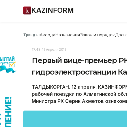
KAZINFORM
Акорда
Назначения
Закон и порядок
Дось
Тренды:
17:43, 12 Апреля 2012
Первый вице-премьер РК
гидроэлектростанции Ка
ТАЛДЫКОРГАН. 12 апреля. КАЗИНФОРМ
рабочей поездки по Алматинской об
Министра РК Серик Ахметов ознакоми