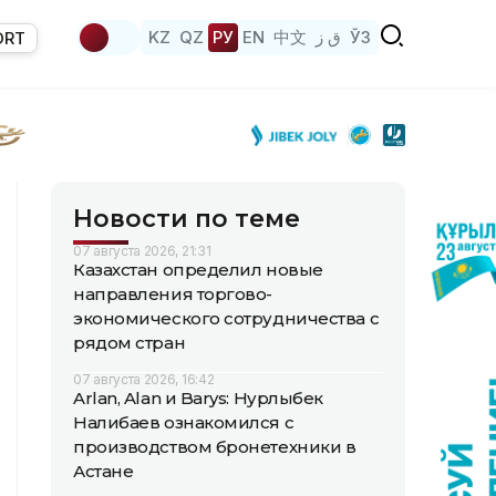
KZ
QZ
РУ
EN
中文
ق ز
ЎЗ
ORT
Новости по теме
07 августа 2026, 21:31
Казахстан определил новые
направления торгово-
экономического сотрудничества с
рядом стран
07 августа 2026, 16:42
Arlan, Alan и Barys: Нурлыбек
Налибаев ознакомился с
производством бронетехники в
Астане