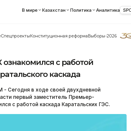
В мире
Казахстан
Политика
Аналитика
SP
е
Спецпроекты
Конституционная реформа
Выборы-2026
 ознакомился с работой
ратальского каскада
 - Сегодня в ходе своей двухдневной
ласти первый заместитель Премьер-
лся с работой каскада Каратальских ГЭС.