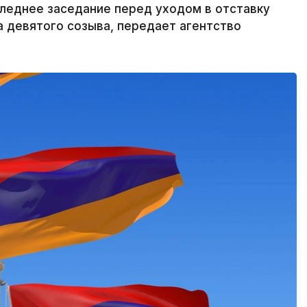
леднее заседание перед уходом в отставку
а девятого созыва, передает агентство