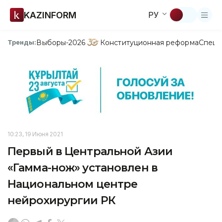
KAZINFORM
РУ
Выборы-2026
Конституционная реформа
Спецп
Тренды:
10:23, 19 Июня 2021
Первый в Центральной Азии
«Гамма-нож» установлен в
Национальном центре
нейрохирургии РК