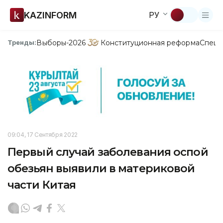
KAZINFORM
РУ
Выборы-2026
Конституционная реформа
Спецп
Тренды:
09:04, 17 Сентября 2022
Первый случай заболевания оспой
обезьян выявили в материковой
части Китая