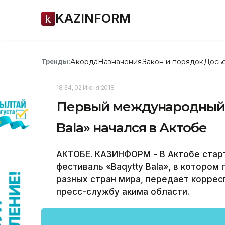
KAZINFORM
Акорда
Назначения
Закон и порядок
Дось
Тренды:
18:34, 02 Июня 2018
Первый международный ф
Bala» начался в Актобе
АКТОБЕ. КАЗИНФОРМ - В Актобе ста
фестиваль «Baqytty Bala», в котором
разных стран мира, передает корре
пресс-службу акима области.