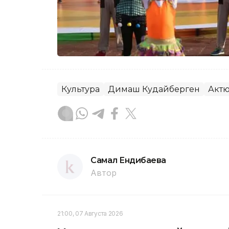
Культура
Димаш Кудайберген
Актю
Самал Ендибаева
Автор
21:00, 07 Августа 2026