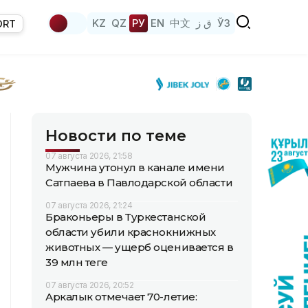
KZ
QZ
РУ
EN
中文
ق ز
ЎЗ
ORT
Новости по теме
07 августа 2026, 21:58
Мужчина утонул в канале имени
Сатпаева в Павлодарской области
07 августа 2026, 21:24
Браконьеры в Туркестанской
области убили краснокнижных
животных — ущерб оценивается в
39 млн теңге
07 августа 2026, 20:52
Аркалык отмечает 70-летие: