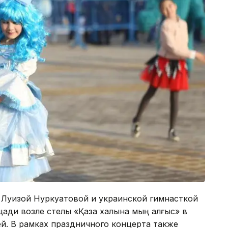
 Луизой Нуркуатовой и украинской гимнасткой
ди возле стелы «Қазақ халқына мың алғыс» в
й. В рамках праздничного концерта также