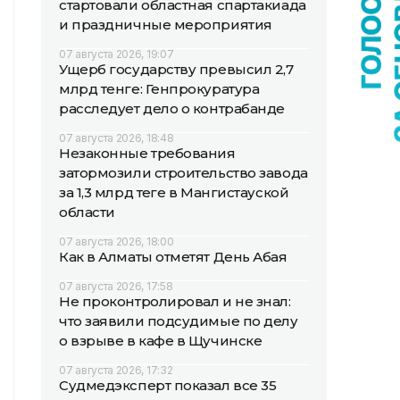
стартовали областная спартакиада
и праздничные мероприятия
07 августа 2026, 19:07
Ущерб государству превысил 2,7
млрд тенге: Генпрокуратура
расследует дело о контрабанде
07 августа 2026, 18:48
Незаконные требования
затормозили строительство завода
за 1,3 млрд теңге в Мангистауской
области
07 августа 2026, 18:00
Как в Алматы отметят День Абая
07 августа 2026, 17:58
Не проконтролировал и не знал:
что заявили подсудимые по делу
о взрыве в кафе в Щучинске
07 августа 2026, 17:32
Судмедэксперт показал все 35