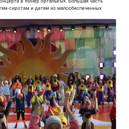
концерта в «Өнер орталығы». Большая часть
тям-сиротам и детям из малообеспеченных