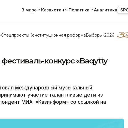
В мире
Казахстан
Политика
Аналитика
SP
е
Спецпроекты
Конституционная реформа
Выборы-2026
естиваль-конкурс «Baqytty
ртовал международный музыкальный
 принимают участие талантливые дети из
спондент МИА «Казинформ» со ссылкой на