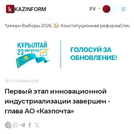
KAZINFORM
РУ
Выборы-2026
Конституционная реформа
Спецп
Тренды:
19:13, 12 Июня 2009
Первый этап инновационной
индустриализации завершен -
глава АО «Казпочта»