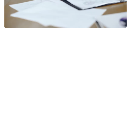
Фото: freepik
Согласно документу, правила дополнены нормой,
предусматривающей возможность передачи
функций центральных и местных исполнительных
органов путем предоставления трансфертов
юридическим лицам.
При этом уточняется перечень функций,
не подлежащих передаче в конкурентную среду.
К ним относятся направления, связанные
с защитой конституционного строя, охраной
общественного порядка, прав и свобод человека,
здоровья и нравственности населения, а также
функции в сферах национальной