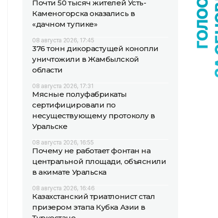
Почти 50 тысяч жителей Усть-
Каменогорска оказались в
«дачном тупике»
08 августа 2026, 17:45
376 тонн дикорастущей конопли
уничтожили в Жамбылской
области
08 августа 2026, 17:31
Мясные полуфабрикаты
сертифицировали по
несуществующему протоколу в
Уральске
08 августа 2026, 16:55
Почему не работает фонтан на
центральной площади, объяснили
в акимате Уральска
08 августа 2026, 16:46
Казахстанский триатлонист стал
призером этапа Кубка Азии в
Туркестане