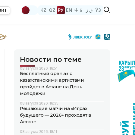
KZ
QZ
РУ
EN
中文
ق ز
ЎЗ
ORT
Новости по теме
08 августа 2026, 18:51
Бесплатный open air с
казахстанскими артистами
пройдет в Астане на День
молодежи
08 августа 2026, 18:35
Решающие матчи на «Играх
будущего — 2026» проходят в
Астане
08 августа 2026, 18:11