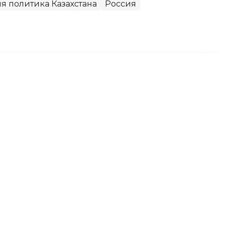
я политика Казахстана
Россия
анских школьников
ллинга
спубликанский флешмоб «Моя школа против
ие более 750 тысяч школьников. Учащиеся
ивлекая внимание к проблеме буллинга