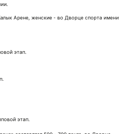
ии.
алык Арене, женские - во Дворце спорта имени
повой этап.
п.
пповой этап.