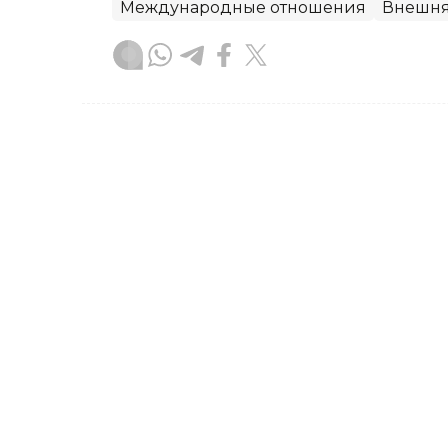
Международные отношения
Внешня
Данира Искакова
Автор
17:43, 19 Сентября 2024
Более 750 тысяч казахст
объединились против бу
Во всех регионах страны прошел ре
буллинга!», в котором приняли участ
станцевали под единую мелодию, пр