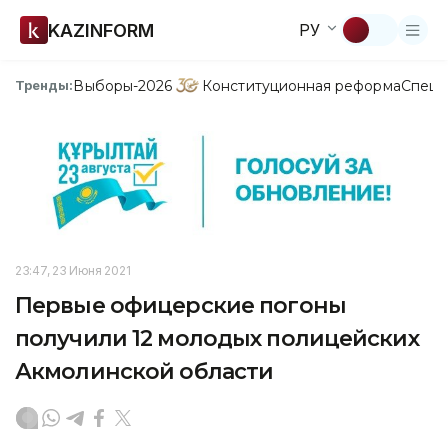
KAZINFORM
РУ
Выборы-2026
Конституционная реформа
Спецп
Тренды:
23:47, 23 Июня 2021
Первые офицерские погоны
получили 12 молодых полицейских
Акмолинской области