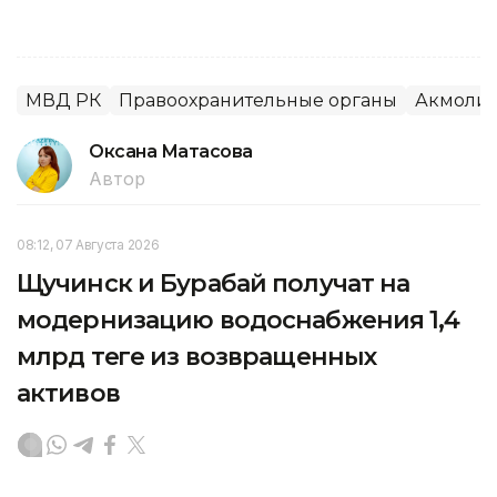
МВД РК
Правоохранительные органы
Акмолин
Оксана Матасова
Автор
08:12, 07 Августа 2026
Щучинск и Бурабай получат на
модернизацию водоснабжения 1,4
млрд теңге из возвращенных
активов