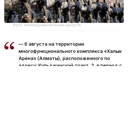
Фото: Антитеррористический центр РК
— 6 августа на территории
многофункционального комплекса «Халык
Арена» (Алматы), расположенного по
адресу: Кульджинский тракт, 2, в период с
08:00 до 13:00 и в городе Есиль Есильского
района (Акмолинская область) пройдут
плановые антитеррористические учения,
— сообщает Антитеррористический центр
Республики Казахстан.
Также учения пройдут и на территории поселка
Аксукент Сайрамского района Туркестанской
области.