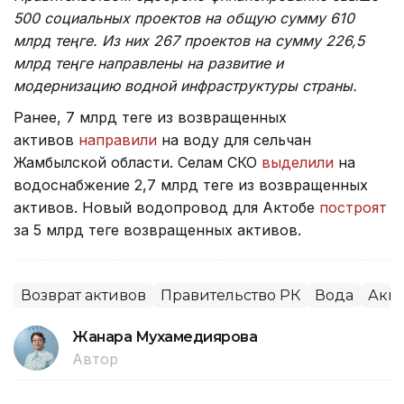
500 социальных проектов на общую сумму 610
млрд теңге. Из них 267 проектов на сумму 226,5
млрд теңге направлены на развитие и
модернизацию водной инфраструктуры страны.
Ранее, 7 млрд теңге из возвращенных
активов
направили
на воду для сельчан
Жамбылской области. Селам СКО
выделили
на
водоснабжение 2,7 млрд теңге из возвращенных
активов. Новый водопровод для Актобе
построят
за 5 млрд теңге возвращенных активов.
Возврат активов
Правительство РК
Вода
Акмо
Жанара Мухамедиярова
Автор