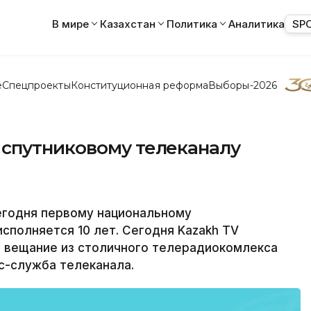
В мире
Казахстан
Политика
Аналитика
SP
е
Спецпроекты
Конституционная реформа
Выборы-2026
спутниковому телеканалу
егодня первому национальному
сполняется 10 лет. Сегодня Kazakh TV
л вещание из столичного телерадиокомлекса
с-служба телеканала.