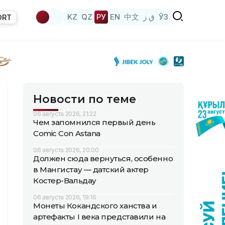
KZ
QZ
РУ
EN
中文
ق ز
ЎЗ
ORT
Новости по теме
06 августа 2026, 21:22
Чем запомнился первый день
Comic Con Astana
06 августа 2026, 20:00
Должен сюда вернуться, особенно
в Мангистау — датский актер
Костер-Вальдау
06 августа 2026, 19:16
Монеты Кокандского ханства и
артефакты I века представили на