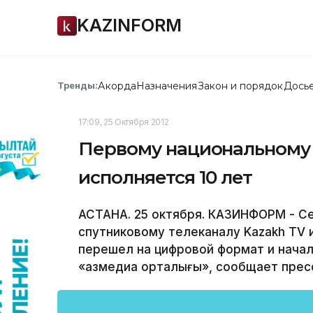
KAZINFORM
Акорда
Назначения
Закон и порядок
Дось
Тренды:
17:09, 25 Октября 2012
Первому национальному 
исполняется 10 лет
АСТАНА. 25 октября. КАЗИНФОРМ - С
спутниковому телеканалу Kazakh TV и
перешел на цифровой формат и нача
«Қазмедиа орталығы», сообщает прес