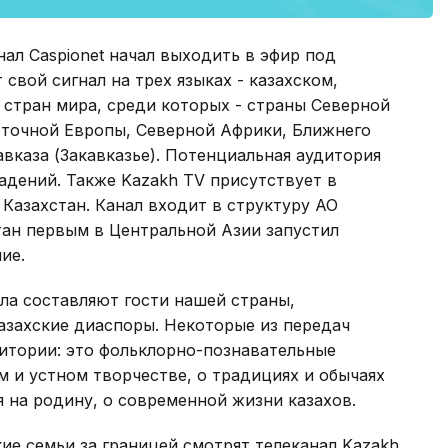
нал Caspionet начал выходить в эфир под
 свой сигнал на трех языках - казахском,
3 стран мира, среди которых - страны Северной
сточной Европы, Северной Африки, Ближнего
вказа (Закавказье). Потенциальная аудитория
адений. Также Kazakh TV присутствует в
 Казахстан. Канал входит в структуру АО
стан первым в Центральной Азии запустил
ие.
ла составляют гости нашей страны,
казахские диаспоры. Некоторые из передач
итории: это фольклорно-познавательные
 и устном творчестве, о традициях и обычаях
я на родину, о современной жизни казахов.
кие семьи за границей смотрят телеканал Kazakh