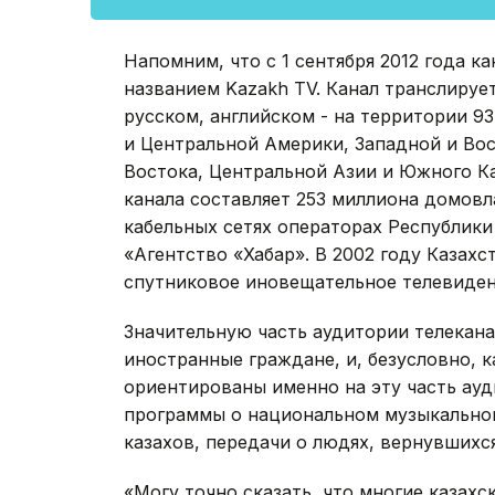
Напомним, что с 1 сентября 2012 года ка
названием Kazakh TV. Канал транслирует
русском, английском - на территории 9
и Центральной Америки, Западной и Во
Востока, Центральной Азии и Южного Ка
канала составляет 253 миллиона домовл
кабельных сетях операторах Республики
«Агентство «Хабар». В 2002 году Казах
спутниковое иновещательное телевиден
Значительную часть аудитории телекана
иностранные граждане, и, безусловно, 
ориентированы именно на эту часть ауд
программы о национальном музыкальном
казахов, передачи о людях, вернувшихс
«Могу точно сказать, что многие казахс