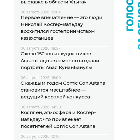
выставке в области Ұлытау
06 августа 2026, 19:04
Первое впечатление — это люди:
Николай Костер-Вальдау
восхитился гостеприимством
казахстанцев
06 августа 2026, 18:57
Около 150 юных художников
Астаны одновременно создали
портреты Абая Кунанбайулы
06 августа 2026, 16:00
С каждым годом Comic Con Astana
становится масштабнее —
ведущий косплей конкурса
06 августа 2026, 14:30
Косплей, атмосфера и Костер-
Вальдау: что привлекает
посетителей Comic Con Astana
06 августа 2026, 12:10