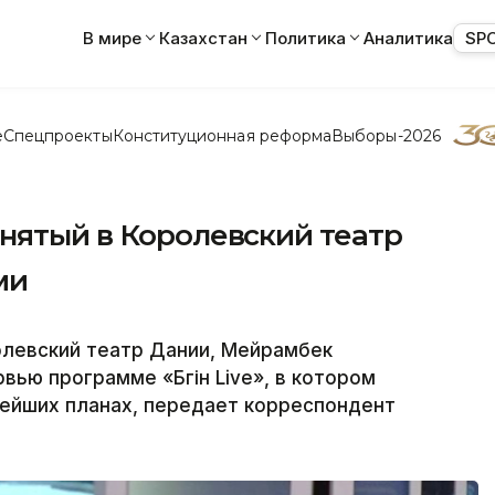
В мире
Казахстан
Политика
Аналитика
SP
е
Спецпроекты
Конституционная реформа
Выборы-2026
нятый в Королевский театр
ми
олевский театр Дании, Мейрамбек
ью программе «Бүгін Live», в котором
нейших планах, передает корреспондент