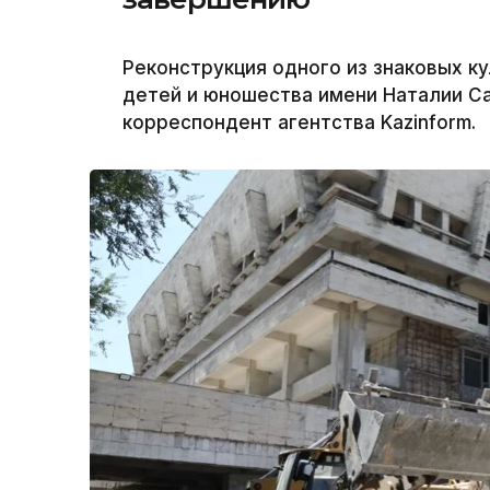
Реконструкция одного из знаковых к
детей и юношества имени Наталии С
корреспондент агентства Kazinform.