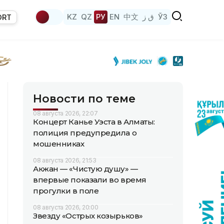
KZ
QZ
РУ
EN
中文
ق ز
ЎЗ
ORT
Новости по теме
08 августа 2026, 22:07
Концерт Канье Уэста в Алматы:
полиция предупредила о
мошенниках
08 августа 2026, 21:53
Акжан — «Чистую душу» —
впервые показали во время
прогулки в поле
08 августа 2026, 20:00
Звезду «Острых козырьков»