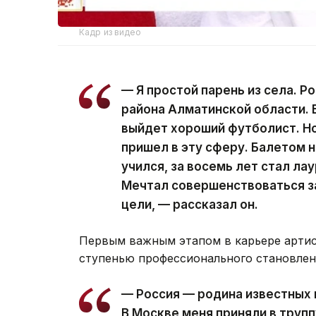
Кадр из видео
— Я простой парень из села. Р
района Алматинской области. В
выйдет хороший футболист. Но
пришел в эту сферу. Балетом н
учился, за восемь лет стал л
Мечтал совершенствоваться за
цели, — рассказал он.
Первым важным этапом в карьере артист
ступенью профессионального становлен
— Россия — родина известных 
В Москве меня приняли в труппу 