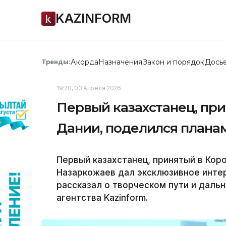
KAZINFORM
Акорда
Назначения
Закон и порядок
Дось
Тренды:
19:20, 03 Апреля 2026
Первый казахстанец, при
Дании, поделился плана
Первый казахстанец, принятый в Кор
Назаркожаев дал эксклюзивное интерв
рассказал о творческом пути и даль
агентства Kazinform.