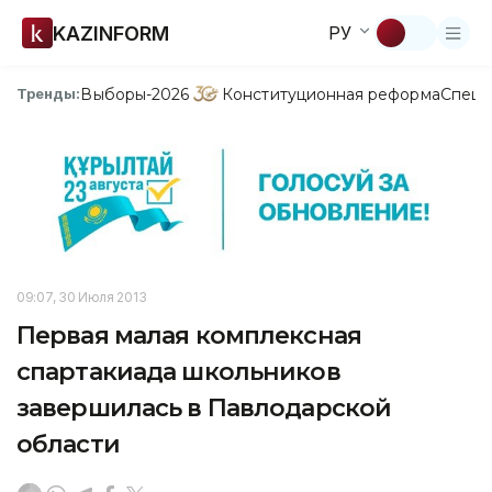
KAZINFORM
РУ
Выборы-2026
Конституционная реформа
Спецп
Тренды:
09:07, 30 Июля 2013
Первая малая комплексная
спартакиада школьников
завершилась в Павлодарской
области