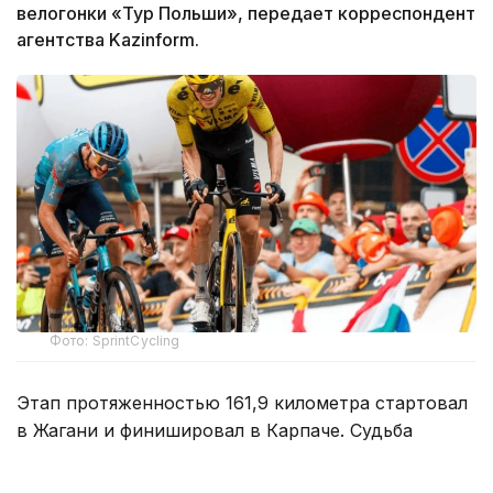
велогонки «Тур Польши», передает корреспондент
агентства Kazinform.
Фото: SprintCycling
Этап протяженностью 161,9 километра стартовал
в Жагани и финишировал в Карпаче. Судьба
победы решилась в концовке гонки, где впереди
осталась группа из трех гонщиков.