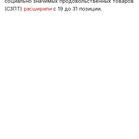
социально значимых продовольственных товаров
(СЗПТ)
расширили
с 19 до 31 позиции.
Ранее министр торговли ответил, как цены
на топливо и возможное повышение тарифов
на электроэнергию
могут повлиять
на стоимость
продуктов питания.
Правительство
Серик Жумангарин
Казахстан
Зарина Жакупова
Автор
12:47, 22 Июля 2026
Новое правительство Молдовы
официально вступило в должность