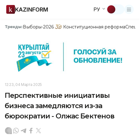
KAZINFORM
РУ
Выборы-2026
Конституционная реформа
Спецп
Тренды:
12:23, 04 Марта 2025
Перспективные инициативы
бизнеса замедляются из-за
бюрократии - Олжас Бектенов