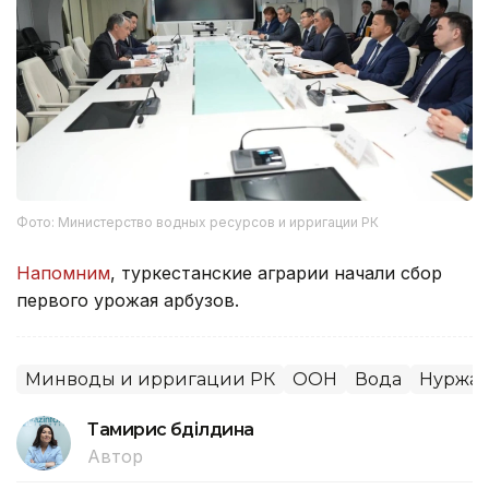
Фото: Министерство водных ресурсов и ирригации РК
Напомним
, туркестанские аграрии начали сбор
первого урожая арбузов.
Минводы и ирригации РК
ООН
Вода
Нуржан
Тамирис Әбділдина
Автор