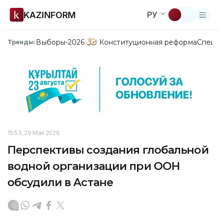
KAZINFORM
РУ
Выборы-2026
Конституционная реформа
Спецп
Тренды:
15:53, 29 Мая 2026
Перспективы создания глобальной
водной организации при ООН
обсудили в Астане