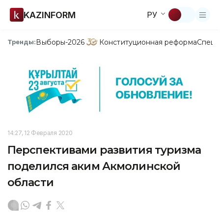
KAZINFORM
РУ
Выборы-2026
Конституционная реформа
Спецп
Тренды:
14:27, 12 Февраля 2020
Перспективами развития туризма
поделился аким Акмолинской
области