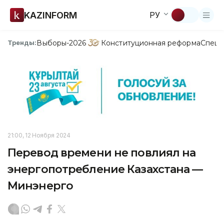
KAZINFORM
РУ
Выборы-2026
Конституционная реформа
Спецп
Тренды:
21:00, 12 Ноября 2024
Перевод времени не повлиял на
энергопотребление Казахстана —
Минэнерго