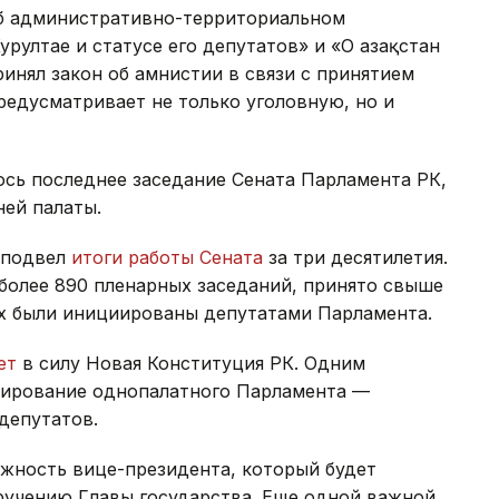
Об административно-территориальном
рултае и статусе его депутатов» и «О Қазақстан
ринял закон об амнистии в связи с принятием
едусматривает не только уголовную, но и
лось последнее заседание Сената Парламента РК,
ей палаты.
 подвел
итоги работы Сената
за три десятилетия.
ь более 890 пленарных заседаний, принято свыше
рых были инициированы депутатами Парламента.
ает
в силу Новая Конституция РК. Одним
мирование однопалатного Парламента —
 депутатов.
лжность вице-президента, который будет
ручению Главы государства. Еще одной важной