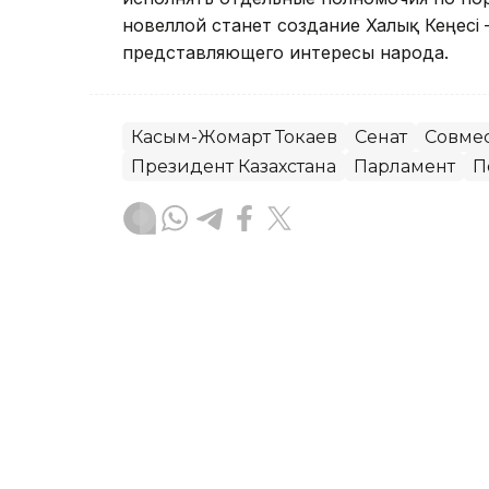
новеллой станет создание Халық Кеңесі
представляющего интересы народа.
Касым-Жомарт Токаев
Сенат
Совмес
Президент Казахстана
Парламент
П
Данира Искакова
Автор
15:38, 26 Июня 2026
Ерлан Кошанов подвел и