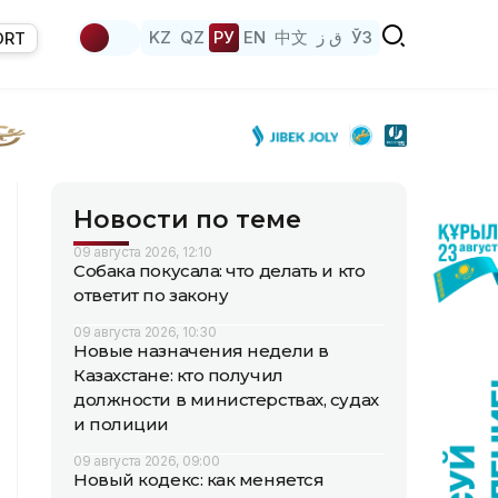
KZ
QZ
РУ
EN
中文
ق ز
ЎЗ
ORT
Новости по теме
09 августа 2026, 12:10
Собака покусала: что делать и кто
ответит по закону
09 августа 2026, 10:30
Новые назначения недели в
Казахстане: кто получил
должности в министерствах, судах
и полиции
09 августа 2026, 09:00
Новый кодекс: как меняется