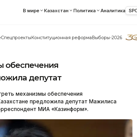
В мире
Казахстан
Политика
Аналитика
SP
е
Спецпроекты
Конституционная реформа
Выборы-2026
ы обеспечения
ложила депутат
реть механизмы обеспечения
Казахстане предложила депутат Мажилиса
орреспондент МИА «Казинформ».