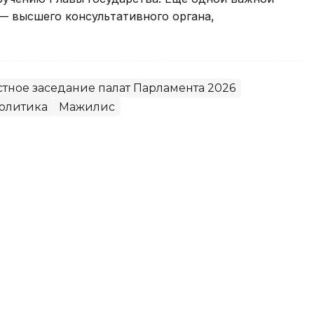
 — высшего консультативного органа,
тное заседание палат Парламента 2026
олитика
Мажилис
тоги сессии Мажилиса: какие