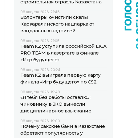
строительная отрасль Казахстана
08 августа 2026, 21:46
Волонтеры очистили скалы
Каркаралинского нацпарка от
вандальных надписей
08 августа 2026, 21:05
Team KZ уступила российской LIGA
PRO TEAM в лазертаге в финале
«Игр будущего»
08 августа 2026, 20:24
Team KZ выиграла первую карту
финала «Игр будущего» по CS2
08 августа 2026, 19:48
«Я тебя без работы оставлю»:
чиновнику в ЗКО вынесли
дисциплинарное взыскание
08 августа 2026, 19:00
Почему сакские бани в Казахстане
обретают популярность у