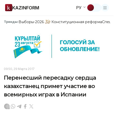
KAZINFORM
РУ
Выборы-2026
Конституционная реформа
Спецп
Тренды:
09:50, 29 Марта 2017
Перенесший пересадку сердца
казахстанец примет участие во
всемирных играх в Испании