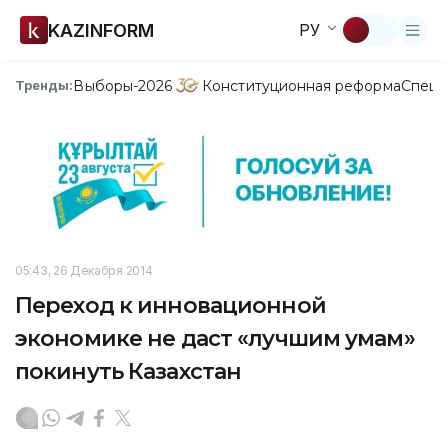
KAZINFORM
РУ
Выборы-2026
Конституционная реформа
Спецп
Тренды:
05:43, 26 Декабря 2014
Переход к инновационной
экономике не даст «лучшим умам»
покинуть Казахстан