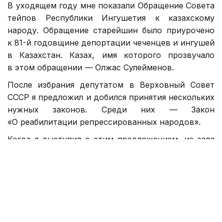
В уходящем году мне показали Обращение Совета
тейпов Республики Ингушетия к казахскому
народу. Обращение старейшин было приурочено
к 81-й годовщине депортации чеченцев и ингушей
в Казахстан. Казах, имя которого прозвучало
в этом обращении — Олжас Сулейменов.
После избрания депутатом в Верховный Совет
СССР я предложил и добился принятия нескольких
нужных законов. Среди них — Закон
«О реабилитации репрессированных народов».
Когда я выступил с этим предложением, из зала
поднялся юрист и заявил: «То, что
Вы предлагаете — юридически неграмотно.
Реабилитировать можно отдельную личность,
но не целые народы!»
Я ответил: «Значит, репрессировать целые
народы можно, а реабилитировать нельзя?»