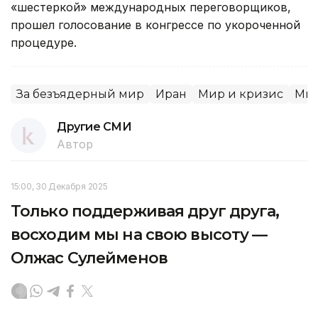
«шестеркой» международных переговорщиков,
прошел голосование в конгрессе по укороченной
процедуре.
За безъядерный мир
Иран
Мир и кризис
Мир
Другие СМИ
Автор
15:00, 30 Декабря 2025
Только поддерживая друг друга,
восходим мы на свою высоту —
Олжас Сулейменов