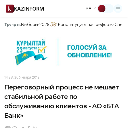
KAZINFORM
РУ
Выборы-2026
Конституционная реформа
Спецп
Тренды:
14:28, 26 Января 2012
Переговорный процесс не мешает
стабильной работе по
обслуживанию клиентов - АО «БТА
Банк»