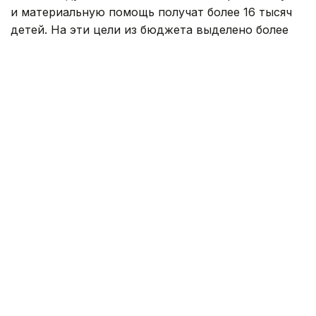
и материальную помощь получат более 16 тысяч
детей. На эти цели из бюджета выделено более
800 млн тенге. Помощь в подготовке к школе
окажут учащимся села Карауылкельды, где
объявлен режим чрезвычайной ситуации.
— Единовременная помощь также будет
оказана детям из семей, имущество
которых пострадало в результате
стихийного бедствия. Всего
насчитывается 110 семей. В этих семьях
воспитываются 202 ребенка. Из них 96
детей относятся к категории, имеющей
право на получение социальной помощи.
Остальные 106 детей нуждаются
в финансовой и материальной поддержке
в связи с чрезвычайной ситуацией. В связи
с этим для детей предусмотрена