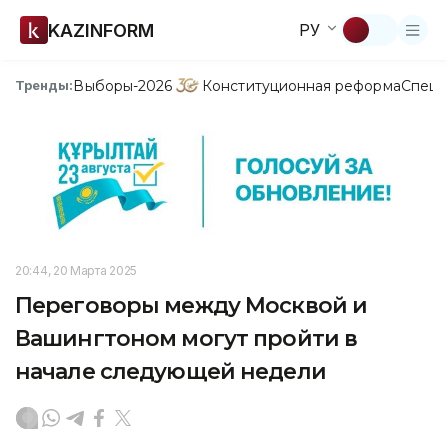
KAZINFORM
РУ
Выборы-2026
Конституционная реформа
Спецп
Тренды:
20:44, 20 Марта 2025
Переговоры между Москвой и
Вашингтоном могут пройти в
начале следующей недели