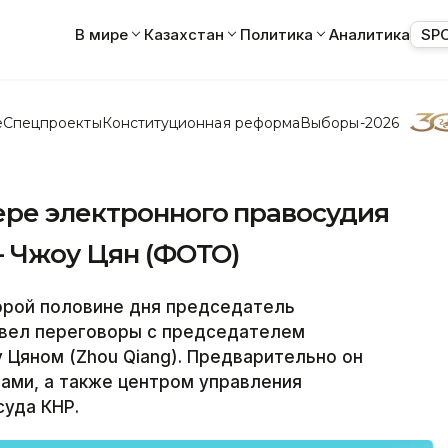
В мире
Казахстан
Политика
Аналитика
SP
е
Спецпроекты
Конституционная реформа
Выборы-2026
ере электронного правосудия
- Чжоу Цян (ФОТО)
орой половине дня председатель
овел переговоры с председателем
 Цяном (Zhou Qiang). Предварительно он
ами, а также центром управления
уда КНР.