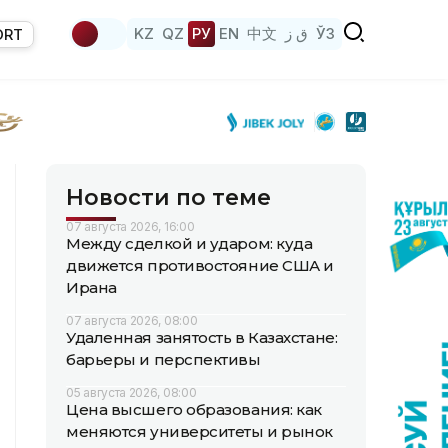
KZ
QZ
РУ
EN
中文
ق ز
ЎЗ
ORT
Новости по теме
07 августа 2026, 16:00
Между сделкой и ударом: куда
движется противостояние США и
Ирана
07 августа 2026, 08:00
Удаленная занятость в Казахстане:
барьеры и перспективы
05 августа 2026, 08:00
Цена высшего образования: как
меняются университеты и рынок