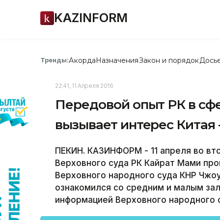
KAZINFORM
Акорда
Назначения
Закон и порядок
Дось
Тренды:
22:41, 11 Апреля 2016
Передовой опыт РК в сф
вызывает интерес Китая 
ПЕКИН. КАЗИНФОРМ - 11 апреля во вт
Верховного суда РК Кайрат Мами пр
Верховного народного суда КНР Чжоу
ознакомился со средним и малым зал
информацией Верховного народного с