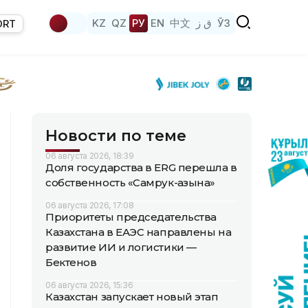
KZ
QZ
РУ
EN
中文
ق ز
ЎЗ
ORT
Новости по теме
06 августа 2026, 18:39
Доля государства в ERG перешла в
собственность «Самрук-Қазына»
06 августа 2026, 17:08
Приоритеты председательства
Казахстана в ЕАЭС направлены на
развитие ИИ и логистики —
Бектенов
06 августа 2026, 15:36
Казахстан запускает новый этап