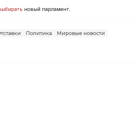
выбирать
новый парламент.
тставки
Политика
Мировые новости
вает меры по стабилизации
мые продукты