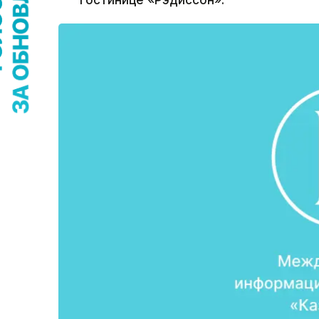
гостинице «Рэдиссон».