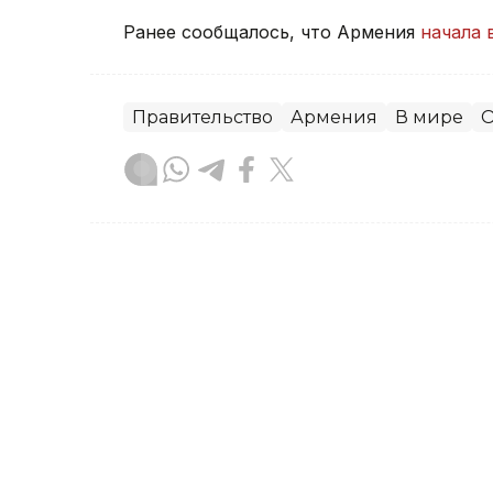
Ранее сообщалось, что Армения
начала 
Правительство
Армения
В мире
О
Зарина Жакупова
Автор
21:31, 23 Июля 2026
Правительство РК усили
цен на социально значи