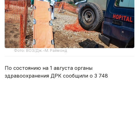
Фото: ВОЗ/Дж.-М. Раймонд
По состоянию на 1 августа органы
здравоохранения ДРК сообщили о 3 748
подтвержденных случаях заболевания Эболой
в провинциях Итури, Северное Киву, Южное
Киву, Верхнее Уэле и Тшопо. За последние два
месяца вспышка распространилась в пяти
провинциях и теперь затрагивает 49 зон.
Эпидемия остается активной в 33 из них,
при этом сообщения о новых случаях заражения
продолжают поступать.