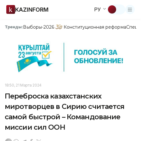
KAZINFORM
РУ
Выборы-2026
Конституционная реформа
Спецп
Тренды:
18:50, 21 Марта 2024
Переброска казахстанских
миротворцев в Сирию считается
самой быстрой – Командование
миссии сил ООН