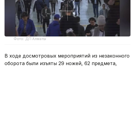
Фото: ДП Алматы
В ходе досмотровых мероприятий из незаконного
оборота были изъяты 29 ножей, 62 предмета,
конструктивно схожих с кастетами, а также 4
боеприпаса.
Ежедневно услугами подземного транспорта
пользуются от 110 до 130 тысяч пассажиров,
поэтому обеспечению общественного порядка
здесь уделяется особое внимание.
Для обеспечения безопасности пассажиров
на станциях метро функционирует современная