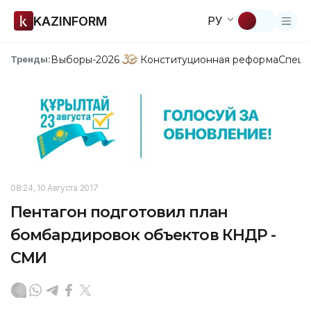
KAZINFORM
РУ
Выборы-2026
Конституционная реформа
Спецп
Тренды:
08:24, 10 Августа 2017
Пентагон подготовил план
бомбардировок объектов КНДР -
СМИ