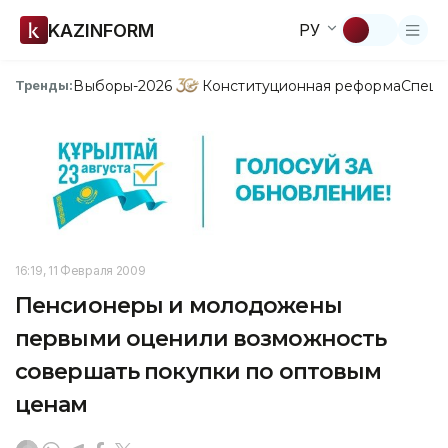
KAZINFORM
РУ
Выборы-2026
Конституционная реформа
Спецп
Тренды:
16:19, 11 Февраля 2009
Пенсионеры и молодожены
первыми оценили возможность
совершать покупки по оптовым
ценам