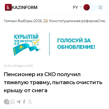
KAZINFORM
РУ
Выборы-2026
Конституционная реформа
Спецп
Тренды:
13:43, 26 Марта 2026
Пенсионер из СКО получил
тяжелую травму, пытаясь очистить
крышу от снега