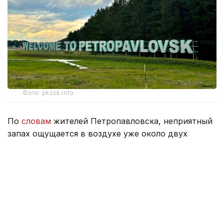
Фото: pkzsk.info
По
словам
жителей Петропавловска, неприятный
запах ощущается в воздухе уже около двух
недель и распространился практически по всему
городу.
По их словам, если раньше он напоминал запах
тухлых яиц, то теперь больше похож на резкий
запах навоза.
В департаменте экологии Северо-Казахстанской