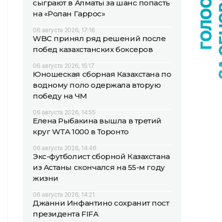
сыграют в Алматы за шанс попасть
на «Ролан Гаррос»
06 августа 2026, 17:16
WBC принял ряд решений после
побед казахстанских боксеров
06 августа 2026, 15:17
Юношеская сборная Казахстана по
водному поло одержала вторую
победу на ЧМ
06 августа 2026, 14:55
Елена Рыбакина вышла в третий
круг WTA 1000 в Торонто
06 августа 2026, 14:46
Экс-футболист сборной Казахстана
из Астаны скончался на 55-м году
жизни
06 августа 2026, 14:21
Джанни Инфантино сохранит пост
президента FIFA