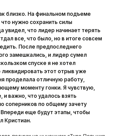
ак близко. На финальном подъеме
, что нужно сохранить силы
а увидел, что лидер начинает терять
тдал все, что было, но в итоге совсем
бедить. После предпоследнего
ого замешкались, и лидер сумел
скользком спуске я не хотел
 ликвидировать этот отрыв уже
ня проделала отличную работу,
ющему моменту гонки. Я чувствую,
 и важно, что удалось взять
но соперников по общему зачету
 Впереди еще будут этапы, чтобы
л Кристиан.
одряд подиум на нынешнем «Туре Польши».