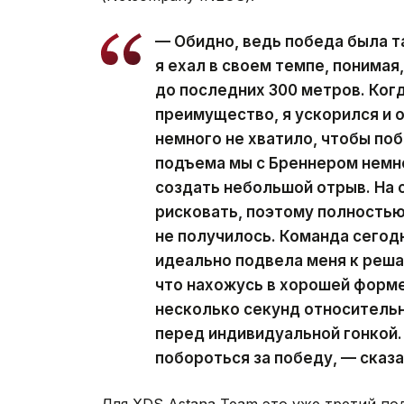
— Обидно, ведь победа была т
я ехал в своем темпе, понимая
до последних 300 метров. Когд
преимущество, я ускорился и о
немного не хватило, чтобы по
подъема мы с Бреннером немн
создать небольшой отрыв. На 
рисковать, поэтому полностью
не получилось. Команда сегод
идеально подвела меня к реша
что нахожусь в хорошей форме,
несколько секунд относитель
перед индивидуальной гонкой.
побороться за победу, — сказа
Для XDS Astana Team это уже третий п