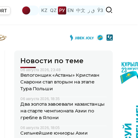
KZ
QZ
РУ
EN
中文
ق ز
ЎЗ
ORT
Новости по теме
06 августа 2026, 23:48
Велогонщик «Астаны» Кристиан
Скарони стал вторым на этапе
Тура Польши
06 августа 2026, 18:35
Два золота завоевали казахстанцы
на старте чемпионата Азии по
гребле в Япони
06 августа 2026, 18:05
Сильнейшие юниоры Азии