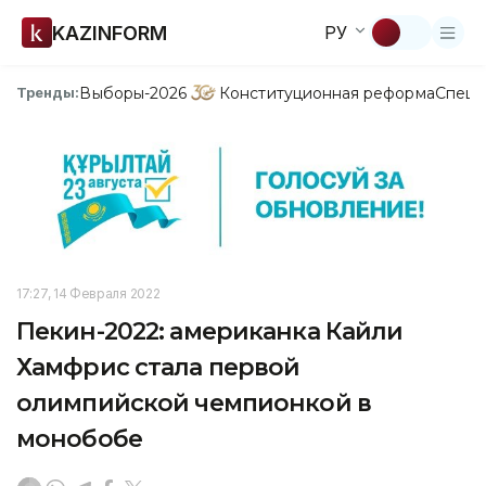
KAZINFORM
РУ
Выборы-2026
Конституционная реформа
Спецп
Тренды:
17:27, 14 Февраля 2022
Пекин-2022: американка Кайли
Хамфрис стала первой
олимпийской чемпионкой в
монобобе