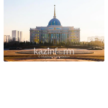
Президент Касым-Жомарт Токаев своим Указом
«О награждении государственными наградами
Республики Казахстан»
от 24 марта 2022 года
постановил: за выдающиеся спортивные
достижения на XIII Зимних Паралимпийских играх
в городе Пекине (Китайская Народная
Республика) наградить: