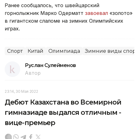
Ранее сообщалось, что швейцарский
горнолыжник Марко Одерматт
завоевал
«золото»
в гигантском слаломе на зимних Олимпийских
играх.
Спорт
Китай
Олимпиада
Зимние виды спорт
Руслан Сулейменов
Автор
23:14, 30 Мая 2022
Дебют Казахстана во Всемирной
гимназиаде выдался отличным -
вице-премьер