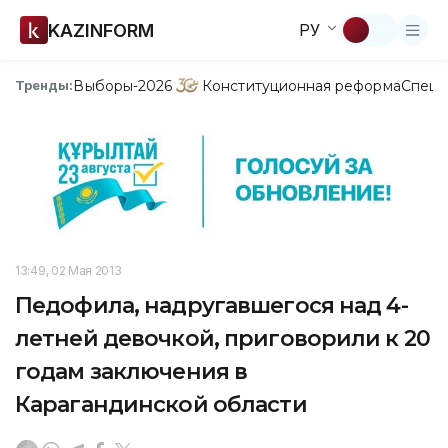
KAZINFORM
РУ
Выборы-2026
Конституционная реформа
Спецп
Тренды:
13:49, 02 Мая 2013
Педофила, надругавшегося над 4-
летней девочкой, приговорили к 20
годам заключения в
Карагандинской области