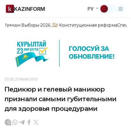
KAZINFORM
РУ
Выборы-2026
Конституционная реформа
Спецп
Тренды:
23:29, 21 Июля 2013
Педикюр и гелевый маникюр
признали самыми губительными
для здоровья процедурами