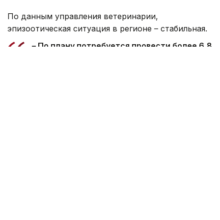
По данным управления ветеринарии,
эпизоотическая ситуация в регионе – стабильная.
– По плану потребуется провести более 6,8
млн манипуляций, включая диагностику и
профилактику заболеваний. Из них свыше 1
млн процедур придется на
диагностические исследования, а более
5,7 млн — на профилактические меры, –
пояснили ветеринары.
Особое внимание уделяется вакцинации
животных. В этом году планируется привить 755
тысяч животных против бешенства, 1,26 млн
голов против сибирской язвы и 1,94 млн
животных против ящура.
Также запланирована вакцинация домашней
птицы против высокопатогенного гриппа.