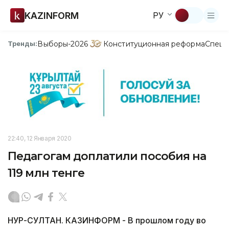
KAZINFORM
РУ
Выборы-2026
Конституционная реформа
Спецп
Тренды:
22:40, 12 Января 2020
Педагогам доплатили пособия на
119 млн тенге
НУР-СУЛТАН. КАЗИНФОРМ - В прошлом году во