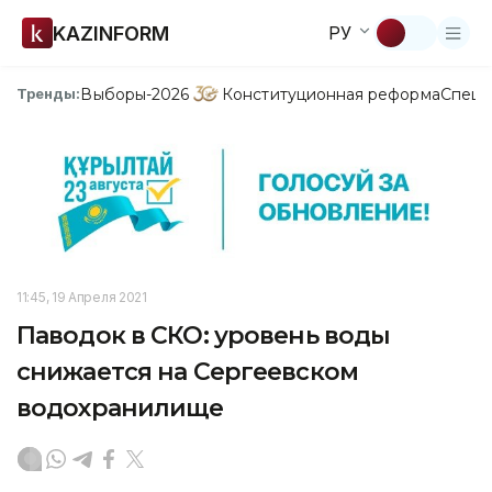
KAZINFORM
РУ
Выборы-2026
Конституционная реформа
Спецп
Тренды:
11:45, 19 Апреля 2021
Паводок в СКО: уровень воды
снижается на Сергеевском
водохранилище