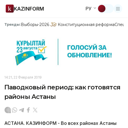
KAZINFORM
РУ
Выборы-2026
Конституционная реформа
Спецп
Тренды:
14:21, 22 Февраля 2019
Паводковый период: как готовятся
районы Астаны
АСТАНА. КАЗИНФОРМ - Во всех районах Астаны