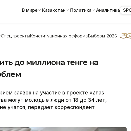
В мире
Казахстан
Политика
Аналитика
SP
е
Спецпроекты
Конституционная реформа
Выборы-2026
ить до миллиона тенге на
облем
рием заявок на участие в проекте «Zhas
ства могут молодые люди от 18 до 34 лет,
 не учатся, передает корреспондент