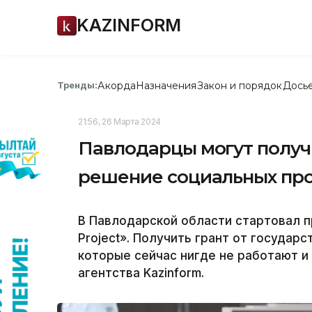
KAZINFORM
Акорда
Назначения
Закон и порядок
Дось
Тренды:
21:56, 26 Марта 2024
Павлодарцы могут получ
решение социальных пр
В Павлодарской области стартовал п
Project». Получить грант от государ
которые сейчас нигде не работают и
агентства Kazinform.