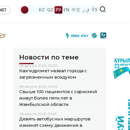
KZ
QZ
РУ
EN
中文
ق ز
ЎЗ
ORT
Новости по теме
08 августа 2026, 06:30
Казгидромет назвал города с
загрязненным воздухом
08 августа 2026, 03:00
Свыше 100 пациентов с саркомой
живут более пяти лет в
Жамбылской области
08 августа 2026, 01:48
Девять автобусных маршрутов
изменят схему движения в