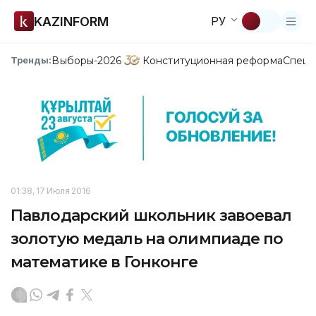
KAZINFORM
РУ
Выборы-2026
Конституционная реформа
Спецп
Тренды:
01:38, 17 Июля 2016
Павлодарский школьник завоевал
золотую медаль на олимпиаде по
математике в Гонконге