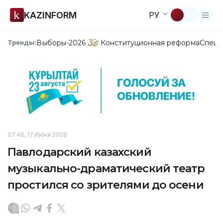
KAZINFORM
РУ
Выборы-2026
Конституционная реформа
Спецп
Тренды:
07:46, 17 Июня 2009
Павлодарский казахский
музыкально-драматический театр
простился со зрителями до осени