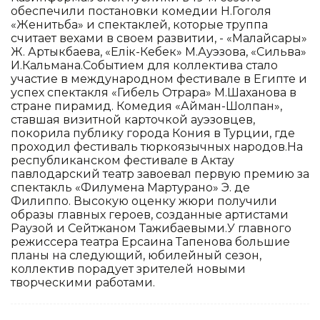
обеспечили постановки комедии Н.Гоголя
«Женитьба» и спектаклей, которые труппа
считает вехами в своем развитии, - «Малайсары»
Ж. Артыкбаева, «Еңлік-Кебек» М.Ауэзова, «Сильва»
И.Кальмана.Событием для коллектива стало
участие в международном фестивале в Египте и
успех спектакля «Гибель Отрара» М.Шаханова в
стране пирамид. Комедия «Айман-Шолпан»,
ставшая визитной карточкой ауэзовцев,
покорила публику города Кония в Турции, где
проходил фестиваль тюркоязычных народов.На
республиканском фестивале в Актау
павлодарский театр завоевал первую премию за
спектакль «Филумена Мартурано» Э. де
Филиппо. Высокую оценку жюри получили
образы главных героев, созданные артистами
Раузой и Сейтжаном Тажибаевыми.У главного
режиссера театра Ерсаина Тапенова большие
планы на следующий, юбилейный сезон,
коллектив порадует зрителей новыми
творческими работами.