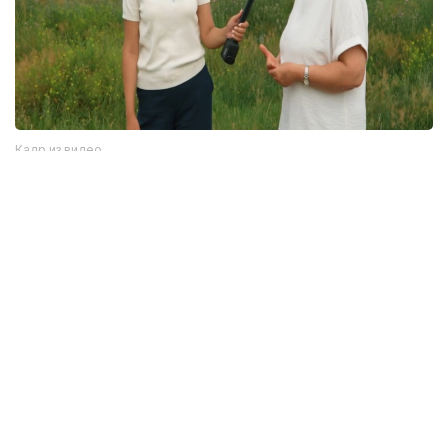
Кадр из видео
Однако, как отмечается в сюжете, далеко не все
жители села знают об этом историческом
наследии. Сегодня многие дома в населенном
пункте пустуют.
— В будущем мы планируем создать здесь
музей под открытым небом. Кроме того,
хотим построить этноаул с юртами. Когда
здесь работали ученые, такой юрточный
городок уже создавался. Тогда
мы привозили школьников, знакомили