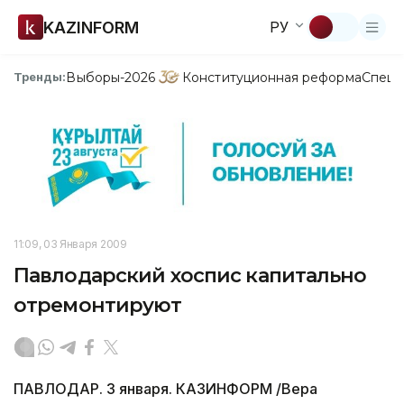
KAZINFORM
РУ
Выборы-2026
Конституционная реформа
Спецп
Тренды:
11:09, 03 Января 2009
Павлодарский хоспис капитально
отремонтируют
ПАВЛОДАР. 3 января. КАЗИНФОРМ /Вера