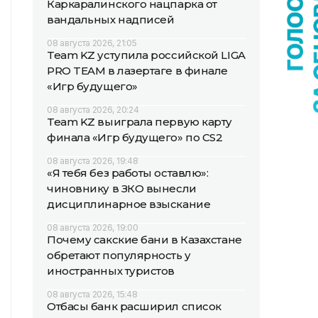
Каркаралинского нацпарка от
вандальных надписей
08 августа 2026, 21:05
Team KZ уступила российской LIGA
PRO TEAM в лазертаге в финале
«Игр будущего»
08 августа 2026, 20:24
Team KZ выиграла первую карту
финала «Игр будущего» по CS2
08 августа 2026, 19:48
«Я тебя без работы оставлю»:
чиновнику в ЗКО вынесли
дисциплинарное взыскание
08 августа 2026, 19:00
Почему сакские бани в Казахстане
обретают популярность у
иностранных туристов
08 августа 2026, 15:48
Отбасы банк расширил список