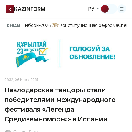
KAZINFORM
РУ
Выборы-2026
Конституционная реформа
Спецп
Тренды:
01:32, 06 Июля 2015
Павлодарские танцоры cтали
победителями международного
фестиваля «Легенда
Средиземноморья» в Испании