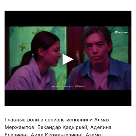
Главные роли в сериале исполнили Алмаз
Мержақыпов, Бекайдар Қадыркей, Аделина
Ералиева, Аида Құрманғалиева, Азамат