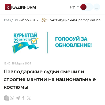
KAZINFORM
РУ
Выборы-2026
Конституционная реформа
Спецп
Тренды:
19:45, 18 Марта 2024
Павлодарские судьи сменили
строгие мантии на национальные
костюмы