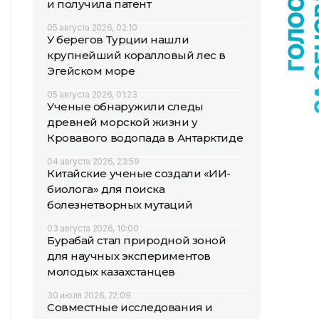
и получила патент
05 августа 2026, 02:10
У берегов Турции нашли
крупнейший коралловый лес в
Эгейском море
05 августа 2026, 01:23
Ученые обнаружили следы
древней морской жизни у
Кровавого водопада в Антарктиде
04 августа 2026, 23:59
Китайские ученые создали «ИИ-
биолога» для поиска
болезнетворных мутаций
03 августа 2026, 10:00
Бурабай стал природной зоной
для научных экспериментов
молодых казахстанцев
30 июля 2026, 22:09
Совместные исследования и