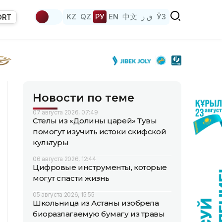
KZ
QZ
РУ
EN
中文
ق ز
ЎЗ
ORT
Новости по теме
07 августа 2026, 07:49
Стелы из «Долины царей» Тувы
помогут изучить истоки скифской
культуры
06 августа 2026, 12:44
Цифровые инструменты, которые
могут спасти жизнь
05 августа 2026, 15:55
Школьница из Астаны изобрела
биоразлагаемую бумагу из травы