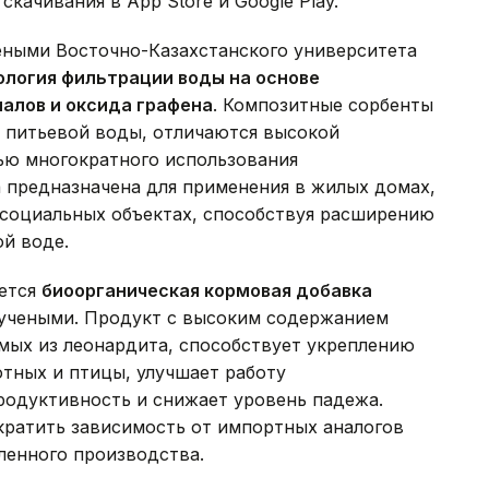
качивания в App Store и Google Play.
чеными Восточно-Казахстанского университета
ология фильтрации воды на основе
алов и оксида графена
. Композитные сорбенты
 питьевой воды, отличаются высокой
ью многократного использования
 предназначена для применения в жилых домах,
 социальных объектах, способствуя расширению
ой воде.
ется
биоорганическая кормовая добавка
 учеными. Продукт с высоким содержанием
мых из леонардита, способствует укреплению
тных и птицы, улучшает работу
одуктивность и снижает уровень падежа.
кратить зависимость от импортных аналогов
ленного производства.