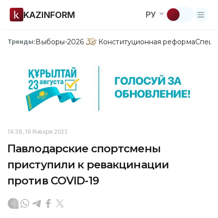
KAZINFORM
РУ
Выборы-2026
Конституционная реформа
Спецп
Тренды:
14:38, 19 Января 2022
Павлодарские спортсмены
приступили к ревакцинации
против COVID-19