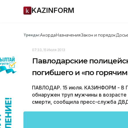
KAZINFORM
Акорда
Назначения
Закон и порядок
Дось
Тренды:
07:33, 15 Июля 2013
Павлодарские полицейск
погибшего и «по горячи
ПАВЛОДАР. 15 июля. КАЗИНФОРМ - В 
обнаружен труп мужчины в возрасте 
смерти, сообщила пресс-служба ДВД