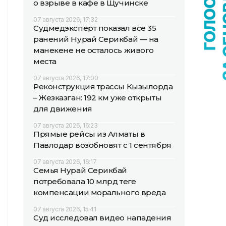
о взрыве в кафе в Щучинске
07 августа 2026, 17:32
Судмедэксперт показал все 35
ранений Нурай Серикбай — на
манекене не осталось живого
места
07 августа 2026, 17:00
Реконструкция трассы Кызылорда
– Жезказган: 192 км уже открыты
для движения
07 августа 2026, 16:23
Прямые рейсы из Алматы в
Павлодар возобновят с 1 сентября
07 августа 2026, 16:17
Семья Нурай Серикбай
потребовала 10 млрд теңге
компенсации морального вреда
07 августа 2026, 15:41
Суд исследовал видео нападения