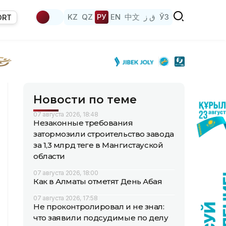
KZ
QZ
РУ
EN
中文
ق ز
ЎЗ
ORT
Новости по теме
07 августа 2026, 18:48
Незаконные требования
затормозили строительство завода
за 1,3 млрд теңге в Мангистауской
области
07 августа 2026, 18:00
Как в Алматы отметят День Абая
07 августа 2026, 17:58
Не проконтролировал и не знал:
что заявили подсудимые по делу